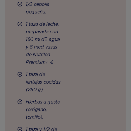
1/2 cebolla
pequeña.
1 taza de leche,
preparada con
180 ml d
E
agua
y 6 med. rasas
de Nutrilon
Premium+ 4.
1 taza de
lentejas cocidas
(250 g).
Hierbas a gusto
(orégano,
tomillo).
1 taza y 1/2 de