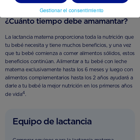
11
descansando o si realmente está lleno
.
Gestionar el consentimiento
¿Cuánto tiempo debe amamantar?
La lactancia materna proporciona toda la nutrición que
tu bebé necesita y tiene muchos beneficios, y una vez
que tu bebé comienza a comer alimentos sólidos, estos
beneficios continúan. Alimentar a tu bebé con leche
materna exclusivamente hasta los 6 meses y luego con
alimentos complementarios hasta los 2 años ayudará a
darle a tu bebé la mejor nutrición en los primeros años
4
de vida
.
Equipo de lactancia