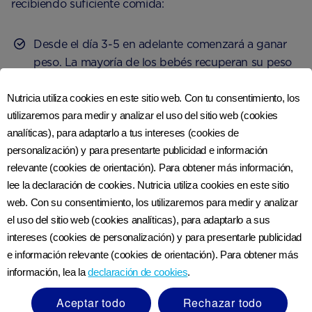
recibiendo suficiente comida:
Desde el día 3-5 en adelante comenzará a ganar
peso. La mayoría de los bebés recuperan su peso
al nacer en las primeras dos semanas.
Nutricia utiliza cookies en este sitio web. Con tu consentimiento, los
Desde el día 4 y durante las primeras semanas, sus
utilizaremos para medir y analizar el uso del sitio web (cookies
heces son amarillas y bastante líquidas. Deben
analíticas), para adaptarlo a tus intereses (cookies de
pasar al menos dos al día.
personalización) y para presentarte publicidad e información
relevante (cookies de orientación). Para obtener más información,
Produce al menos seis pañales húmedos cada 24
lee la declaración de cookies. Nutricia utiliza cookies en este sitio
horas, desde el día 5 en adelante
web. Con su consentimiento, los utilizaremos para medir y analizar
el uso del sitio web (cookies analíticas), para adaptarlo a sus
intereses (cookies de personalización) y para presentarle publicidad
Recuerda, una vez que tu bebé esté lleno, se quitará el
e información relevante (cookies de orientación). Para obtener más
pecho. Algunos bebés naturalmente se toman un
información, lea la
declaración de cookies
.
descanso durante la toma, por lo que siempre es una
buena idea esperar un poco para ver si solo está
Aceptar todo
Rechazar todo