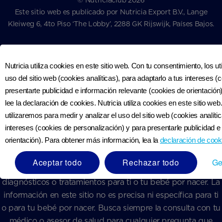
© Nutriciaclub 2026
Este sitio web es publicado por Nutricia Export B.V., Lange
Kleiweg 6, 4to Piso ‘The Lobby’, 2288 GK Rijswijk, Países Bajos.
Nutricia utiliza cookies en este sitio web. Con tu consentimiento, los u
uso del sitio web (cookies analíticas), para adaptarlo a tus intereses 
presentarte publicidad e información relevante (cookies de orientació
Aviso médico:
La información presente en este sitio web,
lee la declaración de cookies. Nutricia utiliza cookies en este sitio we
incluyendo textos, gráficos, imágenes, enlaces, audios,
utilizaremos para medir y analizar el uso del sitio web (cookies analíti
videos, declaraciones, resultados de cualquier calculadora
intereses (cookies de personalización) y para presentarle publicidad e
predictiva o herramientas y verificadores de síntomas, días
orientación). Para obtener más información, lea la
declaración de cook
y fechas predictivas y otros materiales, son para propósitos
de información general únicamente, y no deben ser
Aceptar todo
Rechazar todo
Ge
considerados como consejos de salud o médicos,
diagnósticos o tratamientos para ti o tu bebé por nacer. La
información en este sitio no es precisa ni específica para ti
o para tu bebé por nacer. Busca siempre la consulta con tu
médico o asesor de salud para cualquier pregunta que