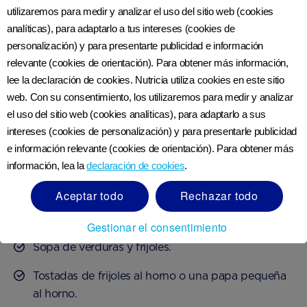
Con una función de apoyo vital para cada célula del
utilizaremos para medir y analizar el uso del sitio web (cookies
cuerpo, la proteína es esencial para ti y tu bebé.
analíticas), para adaptarlo a tus intereses (cookies de
personalización) y para presentarte publicidad e información
La mayoría de las personas consumen suficiente
relevante (cookies de orientación). Para obtener más información,
proteína. Sin embargo, si tienes dificultades para
lee la declaración de cookies. Nutricia utiliza cookies en este sitio
comer, puedes aumentar tu ingesta de proteína a lo
web. Con su consentimiento, los utilizaremos para medir y analizar
6
largo del día con estas ideas de bocadillos saludables
:
el uso del sitio web (cookies analíticas), para adaptarlo a sus
intereses (cookies de personalización) y para presentarle publicidad
e información relevante (cookies de orientación). Para obtener más
Un sándwich pequeño o pan de pita con queso
información, lea la
declaración de cookies
.
rallado, jamón magro, atún, salmón o sardinas,
acompañado de ensalada.
Aceptar todo
Rechazar todo
Hummus con zanahorias, pepinos o apio.
Gestionar el consentimiento
Sopa de verduras y frijoles.
Tostadas de frijoles al horno o una papa pequeña
al horno.