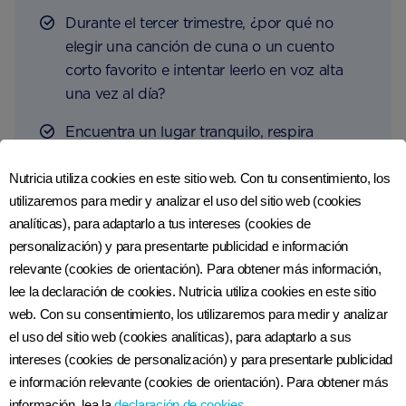
Durante el tercer trimestre, ¿por qué no
elegir una canción de cuna o un cuento
corto favorito e intentar leerlo en voz alta
una vez al día?
Encuentra un lugar tranquilo, respira
profundo y relájate. Se ha comprobado que
Nutricia utiliza cookies en este sitio web. Con tu consentimiento, los
los niveles altos de estrés pueden afectar la
5,6
utilizaremos para medir y analizar el uso del sitio web (cookies
inmunidad de tu bebé
, por lo que pasar
analíticas), para adaptarlo a tus intereses (cookies de
un tiempo tranquilo para conectarte con tu
personalización) y para presentarte publicidad e información
bebé puede ser beneficioso en más de un
relevante (cookies de orientación). Para obtener más información,
sentido.
lee la declaración de cookies. Nutricia utiliza cookies en este sitio
Si hablar directamente con tu panza no es
web. Con su consentimiento, los utilizaremos para medir y analizar
para ti, no te preocupes, tu bebé está
el uso del sitio web (cookies analíticas), para adaptarlo a sus
aprendiendo acerca de tu voz y lenguaje
intereses (cookies de personalización) y para presentarle publicidad
e información relevante (cookies de orientación). Para obtener más
cada vez que hablas.
información, lea la
declaración de cookies
.