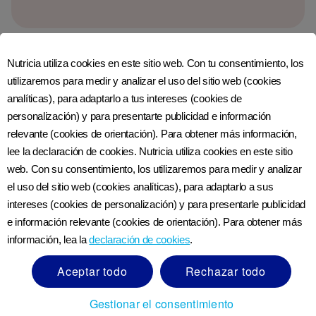
Nutricia utiliza cookies en este sitio web. Con tu consentimiento, los
Más consejos útiles
utilizaremos para medir y analizar el uso del sitio web (cookies
analíticas), para adaptarlo a tus intereses (cookies de
personalización) y para presentarte publicidad e información
Prepararte para una cesárea o dar a luz a
relevante (cookies de orientación). Para obtener más información,
gemelos puede requerir un poco más de
lee la declaración de cookies. Nutricia utiliza cookies en este sitio
planificación. Descubre más a continuación.
web. Con su consentimiento, los utilizaremos para medir y analizar
el uso del sitio web (cookies analíticas), para adaptarlo a sus
intereses (cookies de personalización) y para presentarle publicidad
Empacando para una cesárea
e información relevante (cookies de orientación). Para obtener más
información, lea la
declaración de cookies
.
Aceptar todo
Rechazar todo
Gestionar el consentimiento