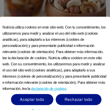
Nutricia utiliza cookies en este sitio web. Con tu consentimiento, los
Alimentos a evitar |
utilizaremos para medir y analizar el uso del sitio web (cookies
Nutriciaclub Honduras
analíticas), para adaptarlo a tus intereses (cookies de
personalización) y para presentarte publicidad e información
relevante (cookies de orientación). Para obtener más información,
Fuera del menú Deja las nueces enteras, la miel
lee la declaración de cookies. Nutricia utiliza cookies en este sitio
y el azúcar para después Es importante
web. Con su consentimiento, los utilizaremos para medir y analizar
presentarle a tu bebé ...
el uso del sitio web (cookies analíticas), para adaptarlo a sus
intereses (cookies de personalización) y para presentarle publicidad
e información relevante (cookies de orientación). Para obtener más
información, lea la
declaración de cookies
.
Aceptar todo
Rechazar todo