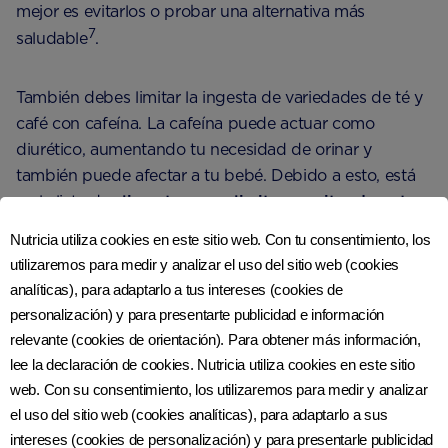
mejor es evitarlos o probar una alternativa más
7
saludable
.
También debes limitar la ingesta de variedades de té y
café con cafeína. La cafeína puede actuar como
diurético, aumentando tu necesidad de orinar y
también puede afectar a tu bebé. Debido a esto, está
en la lista de
alimentos para limitar o evitar durante
el embarazo
, y se recomienda que no ingieras más de
Nutricia utiliza cookies en este sitio web. Con tu consentimiento, los
8
200 mg por día
.
utilizaremos para medir y analizar el uso del sitio web (cookies
analíticas), para adaptarlo a tus intereses (cookies de
Preparándote para beber por
personalización) y para presentarte publicidad e información
relevante (cookies de orientación). Para obtener más información,
dos
lee la declaración de cookies. Nutricia utiliza cookies en este sitio
web. Con su consentimiento, los utilizaremos para medir y analizar
Considera que la ingesta adicional de líquidos que
el uso del sitio web (cookies analíticas), para adaptarlo a sus
necesites
durante el embarazo
es una buena práctica
intereses (cookies de personalización) y para presentarle publicidad