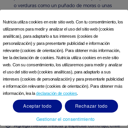
o verduras como un puñado de moras o unas
palitos de zanahoria.
Nutricia utiliza cookies en este sitio web. Con tu consentimiento, los
utilizaremos para medir y analizar el uso del sitio web (cookies
Tips para cocinar con menos sal
analíticas), para adaptarlo a tus intereses (cookies de
personalización) y para presentarte publicidad e información
relevante (cookies de orientación). Para obtener más información,
Hay muchas formas de agregar sabor a la comida
lee la declaración de cookies. Nutricia utiliza cookies en este sitio
y reducir la ingesta de sal.
web. Con su consentimiento, los utilizaremos para medir y analizar
Evita agregar sal automáticamente a los alimentos
el uso del sitio web (cookies analíticas), para adaptarlo a sus
intereses (cookies de personalización) y para presentarle publicidad
mientras cocinas y una vez preparados. Prueba tu
e información relevante (cookies de orientación). Para obtener más
comida antes de sazonarla; es posible que no
información, lea la
declaración de cookies
.
necesite sal adicional.
Aceptar todo
Rechazar todo
Intenta condimentar tu comida solo con pimienta;
complementa bien casi cualquier plato.
Gestionar el consentimiento
Agrega hierbas frescas y especias como ajo, chile