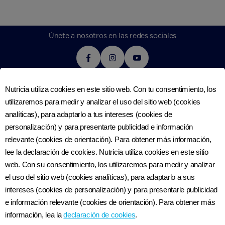
Únete a nosotros en las redes sociales
Nutricia utiliza cookies en este sitio web. Con tu consentimiento, los
utilizaremos para medir y analizar el uso del sitio web (cookies
© Nutriciaclub 2026
analíticas), para adaptarlo a tus intereses (cookies de
Este sitio web es publicado por Nutricia Export B.V., Lange
personalización) y para presentarte publicidad e información
Kleiweg 6, 4to Piso ‘The Lobby’, 2288 GK Rijswijk, Países Bajos.
relevante (cookies de orientación). Para obtener más información,
Más de Nutriciaclub Paraguay
lee la declaración de cookies. Nutricia utiliza cookies en este sitio
CONTÁCTANOS
web. Con su consentimiento, los utilizaremos para medir y analizar
¿CÓMO ESTÁ HECHA NUTRILON?
el uso del sitio web (cookies analíticas), para adaptarlo a sus
ACERCA DE NUTRICIA
intereses (cookies de personalización) y para presentarle publicidad
REGISTRO
e información relevante (cookies de orientación). Para obtener más
DECLARACIÓN DE ACCESIBILIDAD
información, lea la
declaración de cookies
.
SOBRE NUTRICIACLUB