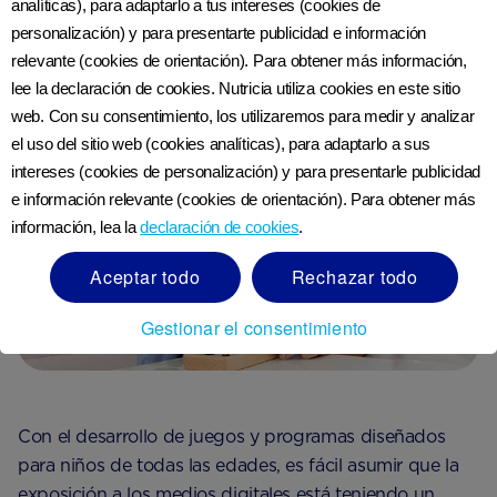
analíticas), para adaptarlo a tus intereses (cookies de
antes de que puedan hacer mucho más!
personalización) y para presentarte publicidad e información
relevante (cookies de orientación). Para obtener más información,
lee la declaración de cookies. Nutricia utiliza cookies en este sitio
web. Con su consentimiento, los utilizaremos para medir y analizar
el uso del sitio web (cookies analíticas), para adaptarlo a sus
intereses (cookies de personalización) y para presentarle publicidad
e información relevante (cookies de orientación). Para obtener más
información, lea la
declaración de cookies
.
Aceptar todo
Rechazar todo
Gestionar el consentimiento
Con el desarrollo de juegos y programas diseñados
para niños de todas las edades, es fácil asumir que la
exposición a los medios digitales está teniendo un