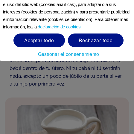
el uso del sitio web (cookies analíticas), para adaptarlo a sus
intereses (cookies de personalización) y para presentarle publicidad
e información relevante (cookies de orientación). Para obtener más
información, lea la
declaración de cookies
.
Tu primer ultrasonido
Aceptar todo
Rechazar todo
Entre las 8 y 14 semanas, tendrás su primer
ultrasonido. Las ecografías utilizan ondas sonoras
Gestionar el consentimiento
inofensivas para mostrar una imagen detallada del
bebé dentro de tu útero. Ni tu bebé ni tú sentirán
nada, excepto un poco de júbilo de tu parte al ver
a tu hijo por primera vez.