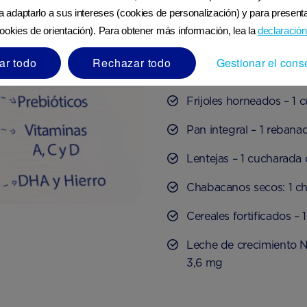
Hierro no hemínico:
ra adaptarlo a sus intereses (cookies de personalización) y para presenta
ookies de orientación). Para obtener más información, lea la
declaración
Espinaca – 1 cucharada
ar todo
Rechazar todo
Gestionar el cons
Brócoli – 1 florete (20 
Frijoles horneados – 1
Pan integral – 1 reban
Lentejas – 1 cucharada
Chabacanos secos: 1 c
Cereales fortificados –
Leche de crecimiento N
3,6 mg