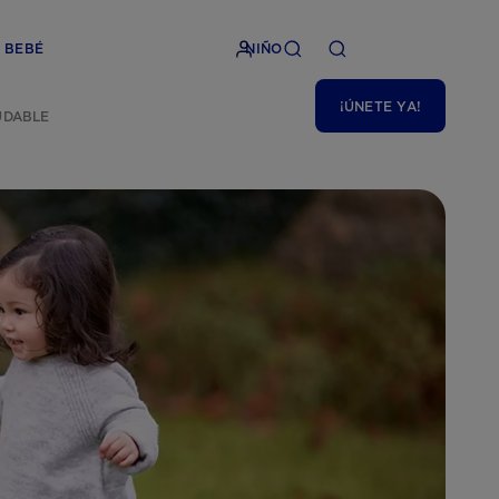
BEBÉ
NIÑO
¡ÚNETE YA!
UDABLE