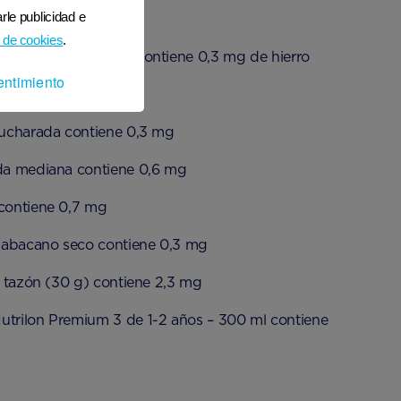
rle publicidad e
 de cookies
.
 de espinaca cocida contiene 0,3 mg de hierro
entimiento
g) contiene 0,2 mg
 cucharada contiene 0,3 mg
ada mediana contiene 0,6 mg
 contiene 0,7 mg
habacano seco contiene 0,3 mg
 1 tazón (30 g) contiene 2,3 mg
utrilon Premium 3 de 1-2 años – 300 ml contiene