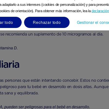
ra adaptarlo a sus intereses (cookies de personalización) y para presenta
ookies de orientación). Para obtener más información, lea la
declaración
expone a los rayos UVB de la luz solar.
ar todo
Rechazar todo
Gestionar el cons
s es difícil obtener suficiente vitamina D de la luz del sol
o se recomienda un suplemento de 10 microgramos al día.
vitamina D.
iaria
as personas que están intentando concebir. Estos no conti
 peligroso para tu bebé en desarrollo en dosis altas. Aunque
a sana y equilibrada.
a A, pueden ser peligrosas para el bebé en desarrollo.