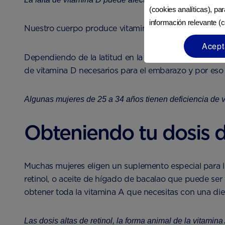
(cookies analíticas), pa
información relevante (c
Nuestro cuerpo produce vitamina D cuando la piel se 
Acept
Dependiendo de la latitud en la que vivas, en ocasione
de vitamina D necesarios para el embarazo y por es
Algunas mujeres de 25 a 34 años tienen deficiencia de 
Obteniendo tu dosis d
Muchas mujeres eligen un suplemento especial para l
retinol, o aceite de hígado de bacalao que puede ser
obtener toda la vitamina A que necesitas con una diet
Las dosis altas de retinol, la forma animal de la vitamin