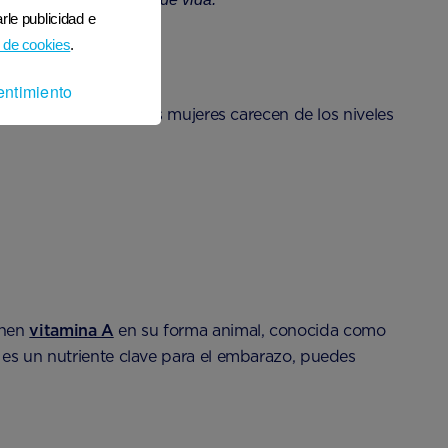
rle publicidad e
 de cookies
.
entimiento
. Es por eso que muchas mujeres carecen de los niveles
enen
vitamina A
en su forma animal, conocida como
 es un nutriente clave para el embarazo, puedes