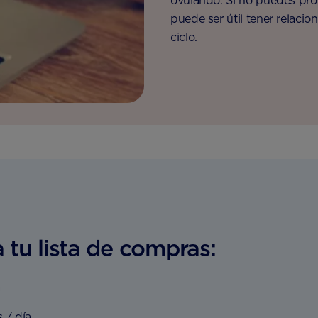
ovulando. Si no puedes prog
puede ser útil tener relacio
ciclo.
 tu lista de compras:
a
 / día