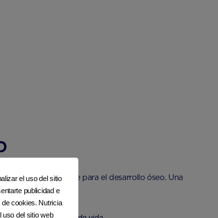
o
calcio esté disponible para el desarrollo óseo. Una
lizar el uso del sitio
rovocar raquitismo.
entarte publicidad e
 de cookies. Nutricia
l uso del sitio web
te los primeros meses de vida.