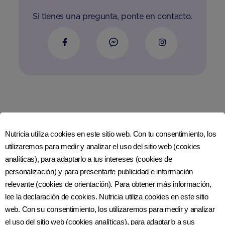
Si tienes una pregunta, ponte en contacto.
Únete a nosotros en las redes sociales
Nutricia utiliza cookies en este sitio web. Con tu consentimiento, los
utilizaremos para medir y analizar el uso del sitio web (cookies
analíticas), para adaptarlo a tus intereses (cookies de
Más de Nutriciaclub Guatemala
personalización) y para presentarte publicidad e información
relevante (cookies de orientación). Para obtener más información,
CONTÁCTANOS
lee la declaración de cookies. Nutricia utiliza cookies en este sitio
¿CÓMO ESTÁ HECHA NUTRILON?
ACERCA DE NUTRICIA
web. Con su consentimiento, los utilizaremos para medir y analizar
REGISTRO
el uso del sitio web (cookies analíticas), para adaptarlo a sus