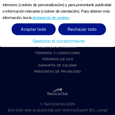
DECLARACIÓN DE ACCESIBILIDAD
intereses (cookies de personalización) y para presentarle publicidad
SOBRE NUTRICIACLUB
e información relevante (cookies de orientación). Para obtener más
LÍNEA ÉTICA DE DANONE
información, lea la
declaración de cookies
.
Apoyo
Aceptar todo
Rechazar todo
GUATEMALA
Gestionar el consentimiento
POLÍTICA DE PRIVACIDAD
POLÍTICA DE COOKIES
TÉRMINOS Y CONDICIONES
TÉRMINOS DE USO
GARANTÍA DE CALIDAD
PREGUNTAS DE PRIVACIDAD
© Nutriciaclub 2026
Este sitio web es publicado por Nutricia Export B.V., Lange